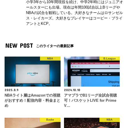
小学3年から10年間現役を続け、中学2年時にはジュニアオ
ールスターにも出場。現在は年間100試合以上Bリーグや
NBAの試合を観戦している。大好きなチームはロサンゼル
ス・レイカーズ。大好きなプレイヤーはコービー・ブライ
アントとKCP。
NEW POST
このライターの最新記事
NBA
B.League
2025.8.9
2024.10.10
NBAライト層はAmazonでの視聴
アマプラでB1リーグ全試合視聴
がおすすめ！配信内容・料金まと
可！バスケットLIVE for Prime
め
V…
Baske
NBA