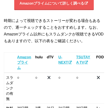
Amazonプライムについて詳しく調べる
時期によって視聴できるストーリーが変わる場合もある
ので、逐一チェックすることをおすすめします。なお、
Amazonプライム以外にもスラムダンクが視聴できるVOD
もありますので、以下の表をご確認ください。
Amazon
hulu
dTV
U-
TSUTAY
FOD
プライ
NEXT
A TV
ム
Amazon
hulu
dTV
U-
TSUTAY
FOD
スラ
○
○
○
○
プライ
NEXT
A TV
ムダ
ム
ンク
の有
無