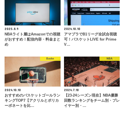
2025.8.9
2024.10.10
NBAライト層はAmazonでの視聴
アマプラでB1リーグ全試合視聴
がおすすめ！配信内容・料金まと
可！バスケットLIVE for Prime
め
V…
Baske
NBA
2024.10.10
2024.7.18
おすすめのバスケットゴールラン
【23-24シーズン現在】NBA優勝
キングTOP7【アクリルとポリカ
回数ランキングをチーム別・プレ
ーボネートを比…
イヤー別・…