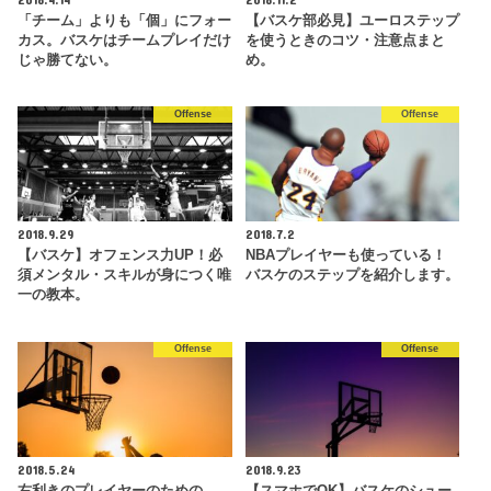
「チーム」よりも「個」にフォー
【バスケ部必見】ユーロステップ
カス。バスケはチームプレイだけ
を使うときのコツ・注意点まと
じゃ勝てない。
め。
Offense
Offense
2018.9.29
2018.7.2
【バスケ】オフェンス力UP！必
NBAプレイヤーも使っている！
須メンタル・スキルが身につく唯
バスケのステップを紹介します。
一の教本。
Offense
Offense
2018.5.24
2018.9.23
右利きのプレイヤーのための、
【スマホでOK】バスケのシュー