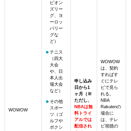
ピオン
ズリー
グ、ヨ
ーロッ
パリー
グな
ど）
テニス
（四大
WOWOW
大会
は、契約
や、日
すればす
本人出
申し込み
ぐにテレ
場大会
日から1
ビで見ら
など）
ヶ月
（※
れる。
ただし、
NBA
その他
NBAは無
Rakutenの
スポー
WOWOW
料トライ
場合に
ツ（ゴ
アルでは
は、テレ
ルフや
配信され
ビ視聴の
ボクシ