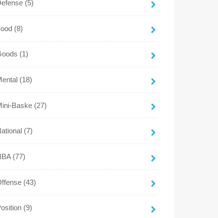
Defense
(5)
Food
(8)
Goods
(1)
Mental
(18)
Mini-Baske
(27)
ational
(7)
NBA
(77)
Offense
(43)
osition
(9)