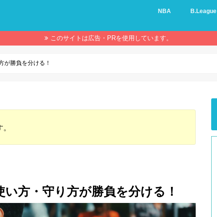
NBA
B.League
このサイトは広告・PRを使用しています。
方が勝負を分ける！
す。
使い方・守り方が勝負を分ける！