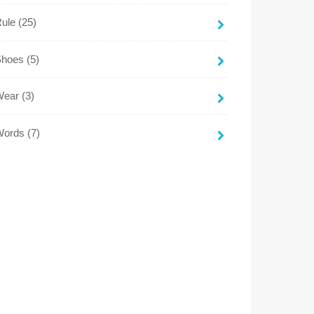
Rule
(25)
Shoes
(5)
Wear
(3)
Words
(7)