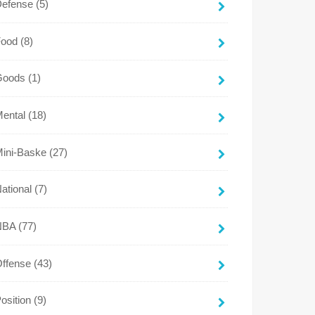
Defense
(5)
Food
(8)
Goods
(1)
Mental
(18)
Mini-Baske
(27)
ational
(7)
NBA
(77)
Offense
(43)
osition
(9)