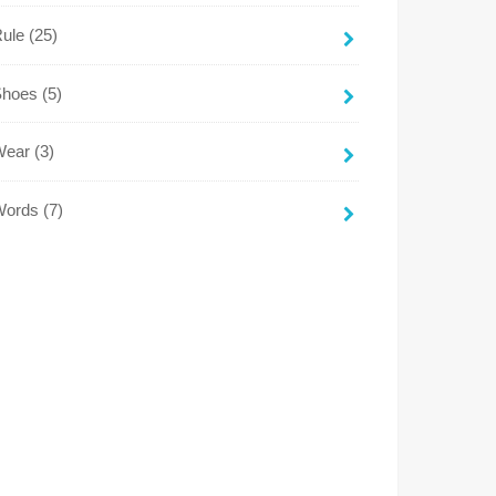
Rule
(25)
Shoes
(5)
Wear
(3)
Words
(7)