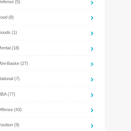
Defense
(5)
Food
(8)
Goods
(1)
Mental
(18)
Mini-Baske
(27)
ational
(7)
NBA
(77)
Offense
(43)
osition
(9)