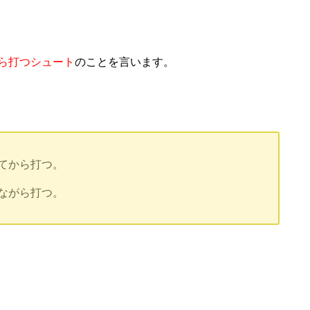
ら打つシュート
のことを言います。
てから打つ。
ながら打つ。