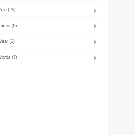
Rule
(25)
Shoes
(5)
Wear
(3)
Words
(7)