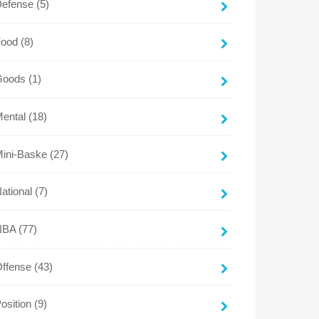
Defense
(5)
Food
(8)
Goods
(1)
Mental
(18)
Mini-Baske
(27)
ational
(7)
NBA
(77)
Offense
(43)
osition
(9)