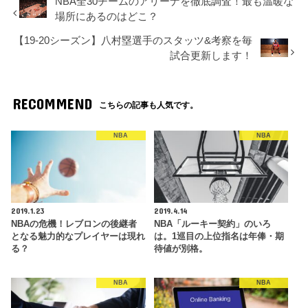
NBA全30チームのアリーナを徹底調査！最も温暖な
場所にあるのはどこ？
【19-20シーズン】八村塁選手のスタッツ&考察を毎
試合更新します！
RECOMMEND
こちらの記事も人気です。
NBA
NBA
2019.1.23
2019.4.14
NBAの危機！レブロンの後継者
NBA「ルーキー契約」のいろ
となる魅力的なプレイヤーは現れ
は。1巡目の上位指名は年俸・期
る？
待値が別格。
NBA
NBA