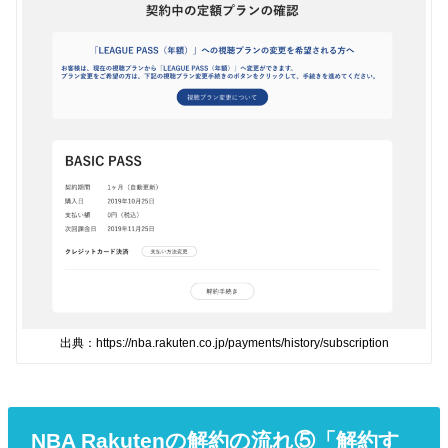
出典：https://nba.rakuten.co.jp/payments/history/subscription
NBA Rakutenの解約の流れ⑤「解約す