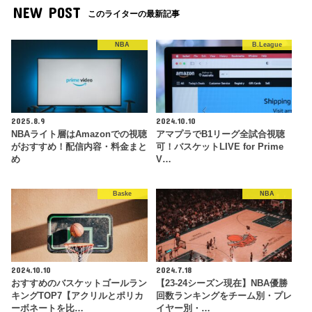
NEW POST
このライターの最新記事
NBA
B.League
2025.8.9
2024.10.10
NBAライト層はAmazonでの視聴
アマプラでB1リーグ全試合視聴
がおすすめ！配信内容・料金まと
可！バスケットLIVE for Prime
め
V…
Baske
NBA
2024.10.10
2024.7.18
おすすめのバスケットゴールラン
【23-24シーズン現在】NBA優勝
キングTOP7【アクリルとポリカ
回数ランキングをチーム別・プレ
ーボネートを比…
イヤー別・…