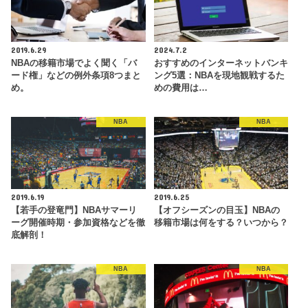
2019.6.29
2024.7.2
NBAの移籍市場でよく聞く「バ
おすすめのインターネットバンキ
ード権」などの例外条項8つまと
ング5選：NBAを現地観戦するた
め。
めの費用は…
NBA
NBA
2019.6.19
2019.6.25
【若手の登竜門】NBAサマーリ
【オフシーズンの目玉】NBAの
ーグ開催時期・参加資格などを徹
移籍市場は何をする？いつから？
底解剖！
NBA
NBA