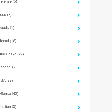
Defense
(5)
Food
(8)
Goods
(1)
Mental
(18)
Mini-Baske
(27)
ational
(7)
NBA
(77)
Offense
(43)
osition
(9)