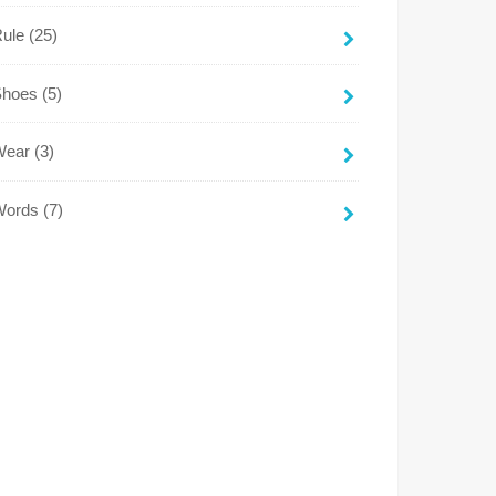
Rule
(25)
Shoes
(5)
Wear
(3)
Words
(7)