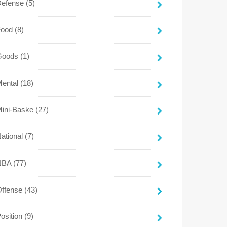
Defense
(5)
Food
(8)
Goods
(1)
Mental
(18)
Mini-Baske
(27)
ational
(7)
NBA
(77)
Offense
(43)
osition
(9)