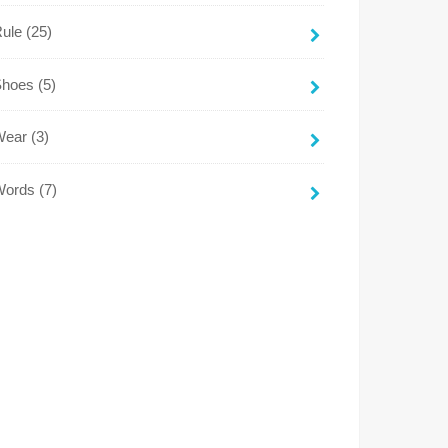
Rule
(25)
Shoes
(5)
Wear
(3)
Words
(7)