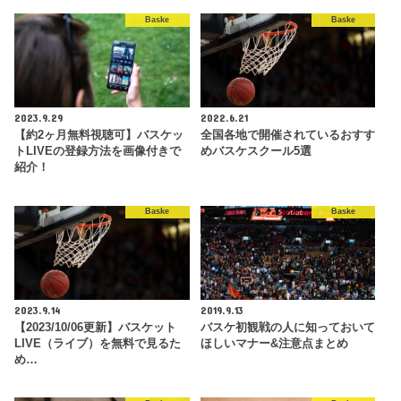
Baske
Baske
2023.9.29
2022.6.21
【約2ヶ月無料視聴可】バスケッ
全国各地で開催されているおすす
トLIVEの登録方法を画像付きで
めバスケスクール5選
紹介！
Baske
Baske
2023.9.14
2019.9.13
【2023/10/06更新】バスケット
バスケ初観戦の人に知っておいて
LIVE（ライブ）を無料で見るた
ほしいマナー&注意点まとめ
め…