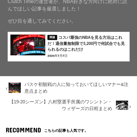
Clutch Timeの運営者が、NBA好きな方向けに絶対に読
んでほしい記事を厳選しました！
ぜひ目を通してみてください。
コスパ最強のNBAを見る方法はこれ
だ！通信量無制限で3,200円で何試合でも見
られるのはこれだけ
2024年7月7日
バスケ初観戦の人に知っておいてほしいマナー&注
意点まとめ
【19-20シーズン】八村塁選手所属のワシントン・
ウィザーズの日程まとめ
RECOMMEND
こちらの記事も人気です。