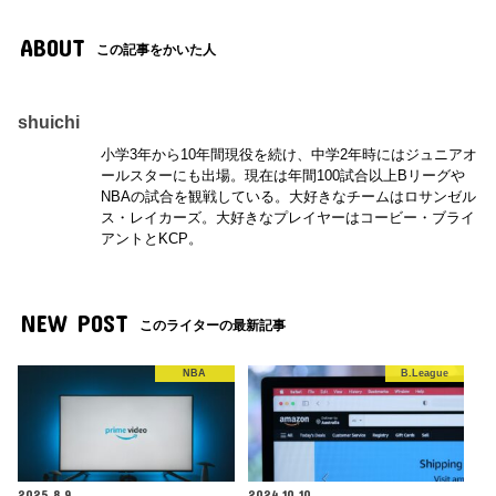
ABOUT
この記事をかいた人
shuichi
小学3年から10年間現役を続け、中学2年時にはジュニアオ
ールスターにも出場。現在は年間100試合以上Bリーグや
NBAの試合を観戦している。大好きなチームはロサンゼル
ス・レイカーズ。大好きなプレイヤーはコービー・ブライ
アントとKCP。
NEW POST
このライターの最新記事
NBA
B.League
2025.8.9
2024.10.10