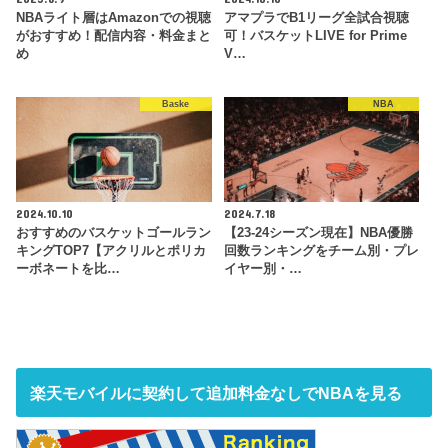
NBAライト層はAmazonでの視聴
アマプラでB1リーグ全試合視聴
がおすすめ！配信内容・料金まと
可！バスケットLIVE for Prime
め
V…
Baske
NBA
2024.10.10
2024.7.18
おすすめのバスケットゴールラン
【23-24シーズン現在】NBA優勝
キングTOP7【アクリルとポリカ
回数ランキングをチーム別・プレ
ーボネートを比…
イヤー別・…
楽天モバイルに契約して追加料金なしでNBAを見る