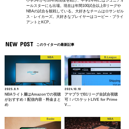
小学3年から10年間現役を続け、中学2年時にはジュニアオ
ールスターにも出場。現在は年間100試合以上Bリーグや
NBAの試合を観戦している。大好きなチームはロサンゼル
ス・レイカーズ。大好きなプレイヤーはコービー・ブライ
アントとKCP。
NEW POST
このライターの最新記事
NBA
B.League
2025.8.9
2024.10.10
NBAライト層はAmazonでの視聴
アマプラでB1リーグ全試合視聴
がおすすめ！配信内容・料金まと
可！バスケットLIVE for Prime
め
V…
Baske
NBA