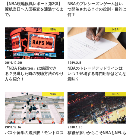
【NBA現地観戦レポート第2弾】
NBAのプレシーズンゲームはい
渡航当日〜入国審査を通過するま
つ開催される？その役割・目的は
で。
何？
NBA
NBA
2019.10.20
2019.2.5
「NBA Rakuten」は録画でき
NBAのトレードデッドラインは
る？見逃した時の視聴方法のやり
いつ？登場する専門用語はどんな
方を紹介！
意味？
NBA
NBA
2018.12.14
2018.1.20
バスケ留学の選択肢「モントロス
移籍が多いからこそNBAもNFLも