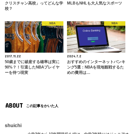
クリスチャン高校」ってどんな学
MLBもNHLも大人気なスポーツ
校？
NBA
NBA
2017.11.22
2024.7.2
50歳までに破産する確率は実に
おすすめのインターネットバンキ
90%？！引退したNBAプレイヤ
ング5選：NBAを現地観戦するた
ーを待つ現実
めの費用は…
ABOUT
この記事をかいた人
shuichi