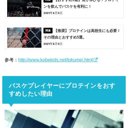
ンを飲んでバスケを有利に！
2021年8月5日
【推奨】プロテインは高校生にも必要！
その理由とおすすめ5選。
2021年8月5日
参考：
http://www.kobekids.net/tokumei.html
バスケプレイヤーにプロテインをおす
すめしたい理由