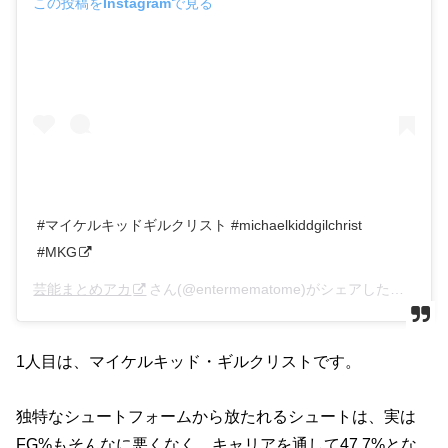
この投稿をInstagramで見る
#マイケルキッドギルクリスト #michaelkiddgilchrist
#MKG
芸能まとめアカ
さん(@entermematome)がシェアした投稿 –
2
1人目は、マイケルキッド・ギルクリストです。
独特なシュートフォームから放たれるシュートは、実は
FG%もそんなに悪くなく、キャリアを通して47.7%とな