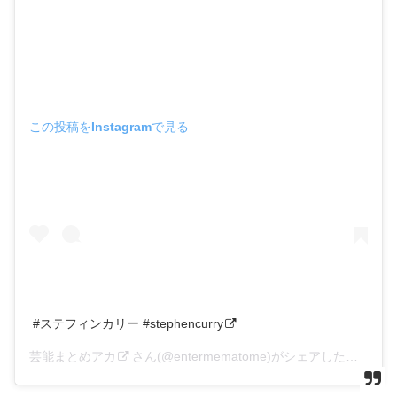
この投稿をInstagramで見る
#ステフィンカリー #stephencurry
芸能まとめアカ
さん(@entermematome)がシェアした投稿 –
2