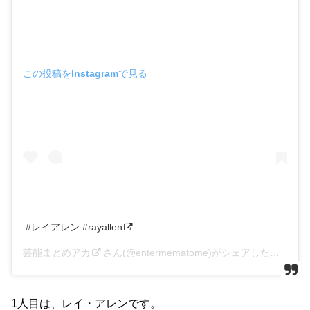
この投稿をInstagramで見る
#レイアレン #rayallen
芸能まとめアカ
さん(@entermematome)がシェアした投稿 –
2
1人目は、レイ・アレンです。