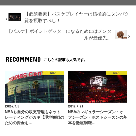
【必須要素】バスケプレイヤーは積極的にタンパク
質を摂取すべし！
【バスケ】ポイントゲッターになるためにはメンタ
ルが最優先。
RECOMMEND
こちらの記事も人気です。
NBA
NBA
2024.7.5
2019.4.21
NBAも自分の収支管理もネット
NBAのレギュラーシーズン・オ
レーティングがカギ【現地観戦の
フシーズン・ポストシーズンの基
ための資金を…
本を徹底網羅…