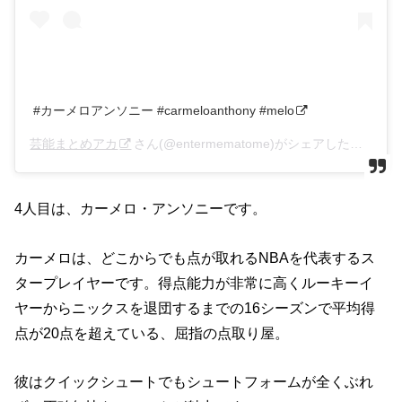
#カーメロアンソニー #carmeloanthony #melo
芸能まとめアカ
さん(@entermematome)がシェアした投稿 –
2
4人目は、カーメロ・アンソニーです。
カーメロは、どこからでも点が取れるNBAを代表するス
タープレイヤーです。得点能力が非常に高くルーキーイ
ヤーからニックスを退団するまでの16シーズンで平均得
点が20点を超えている、屈指の点取り屋。
彼はクイックシュートでもシュートフォームが全くぶれ