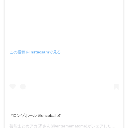
この投稿をInstagramで見る
#ロンゾボール #lonzoball
芸能まとめアカ
さん(@entermematome)がシェアした投稿 –
2