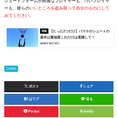
シュートフォームが綺麗なプレイヤーも、汚いプレイヤ
ーも、彼らの
いいところを盗み取って自分のものにして
みてください
。
【たった2つだけ】バスケのシュートの
基本は最低限これだけは意識して！
2018年10月13日
NBA
ポスト
シェア
はてブ
送る
Pocket
feedly