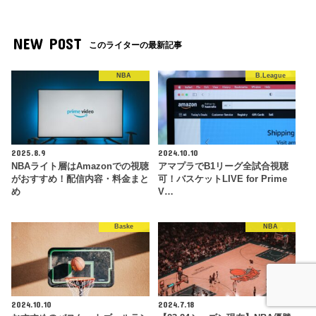
NEW POST
このライターの最新記事
NBA
B.League
2025.8.9
2024.10.10
NBAライト層はAmazonでの視聴
アマプラでB1リーグ全試合視聴
がおすすめ！配信内容・料金まと
可！バスケットLIVE for Prime
め
V…
Baske
NBA
2024.10.10
2024.7.18