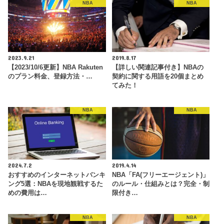
NBA
NBA
2023.9.21
2019.8.17
【2023/10/6更新】NBA Rakuten
【詳しい関連記事付き】NBAの
のプラン料金、登録方法・…
契約に関する用語を20個まとめ
てみた！
NBA
NBA
2024.7.2
2019.4.14
おすすめのインターネットバンキ
NBA「FA(フリーエージェント)」
ング5選：NBAを現地観戦するた
のルール・仕組みとは？完全・制
めの費用は…
限付き…
NBA
NBA