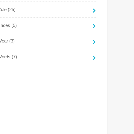
Rule
(25)
Shoes
(5)
Wear
(3)
Words
(7)