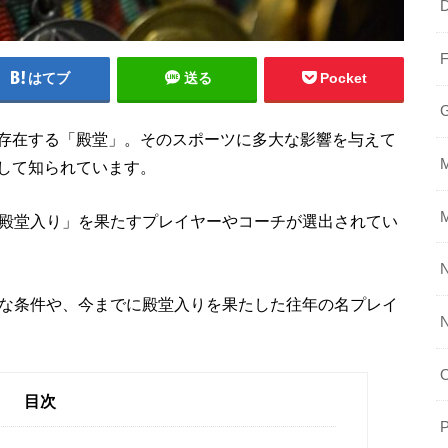
はてブ
送る
Pocket
存在する「殿堂」。そのスポーツに多大な影響を与えて
して知られています。
「殿堂入り」を果たすプレイヤーやコーチが選出されてい
N
要な条件や、今までに殿堂入りを果たした往年の名プレイ
目次
P