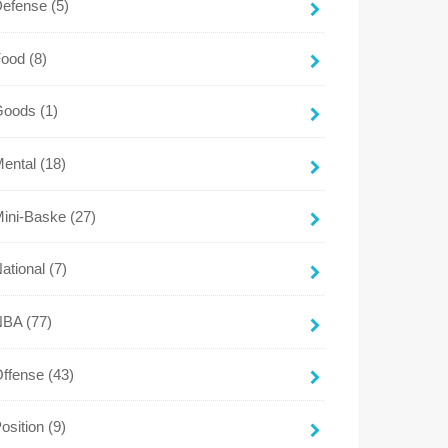
Defense
(5)
Food
(8)
Goods
(1)
Mental
(18)
Mini-Baske
(27)
ational
(7)
NBA
(77)
Offense
(43)
osition
(9)