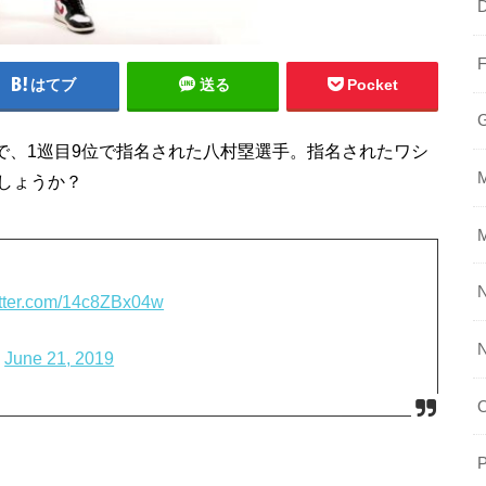
はてブ
送る
Pocket
トで、1巡目9位で指名された八村塁選手。指名されたワシ
しょうか？
N
itter.com/14c8ZBx04w
)
June 21, 2019
P