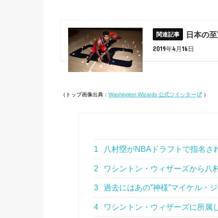
日本の至
2019年4月16日
（トップ画像出典：
Washington Wizards 公式ツイッター
）
1
八村塁がNBAドラフトで指名さ
2
ワシントン・ウィザーズから八
3
過去にはあの”神様”マイケル・
4
ワシントン・ウィザーズに所属