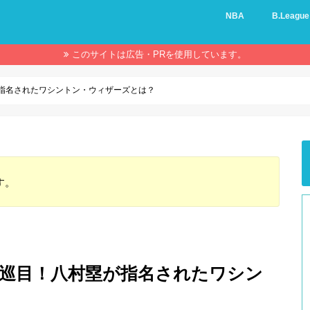
NBA
B.League
このサイトは広告・PRを使用しています。
が指名されたワシントン・ウィザーズとは？
す。
1巡目！八村塁が指名されたワシン