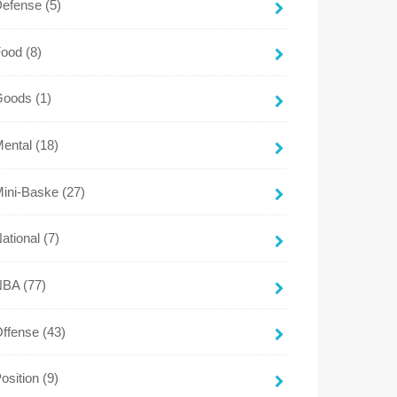
Defense
(5)
Food
(8)
Goods
(1)
Mental
(18)
Mini-Baske
(27)
ational
(7)
NBA
(77)
Offense
(43)
osition
(9)