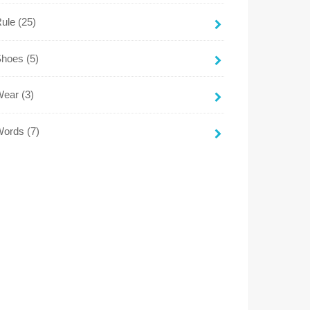
Rule
(25)
Shoes
(5)
Wear
(3)
Words
(7)