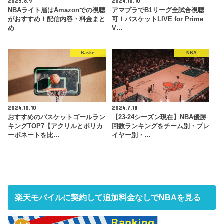
2025.8.9
2024.10.10
NBAライト層はAmazonでの視聴
アマプラでB1リーグ全試合視聴
がおすすめ！配信内容・料金まと
可！バスケットLIVE for Prime
め
V…
Baske
NBA
2024.10.10
2024.7.18
おすすめのバスケットゴールラン
【23-24シーズン現在】NBA優勝
キングTOP7【アクリルとポリカ
回数ランキングをチーム別・プレ
ーボネートを比…
イヤー別・…
楽天モバイルに契約して追加料金なしでNBAを見る