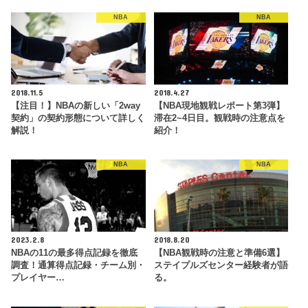
NBA
NBA
2018.11.5
2018.4.27
【注目！】NBAの新しい「2way
【NBA現地観戦レポート第3弾】
契約」の契約形態について詳しく
滞在2~4日目。観戦時の注意点を
解説！
紹介！
NBA
NBA
2023.2.8
2018.8.20
NBAの11の最多得点記録を徹底
【NBA観戦時の注意と準備6選】
調査！通算得点記録・チーム別・
ステイプルズセンター経験者が語
プレイヤー…
る。