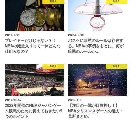
NBA
NBA
2019.6.19
2023.9.14
プレイヤーだけじゃない？！
バスケに暗黙のルールは存在す
NBAの殿堂入りって一体どんな
る。NBAの事例をもとに、何が
仕組みなの？
暗黙のルールか…
NBA
NBA
2019.10.13
2019.7.9
2022年開催のNBAジャパンゲー
【注目の一戦が目白押し！】
ム観戦のために覚えておきたい9
NBAクリスマスゲームの魅力・
つのポイント
見所まとめ。