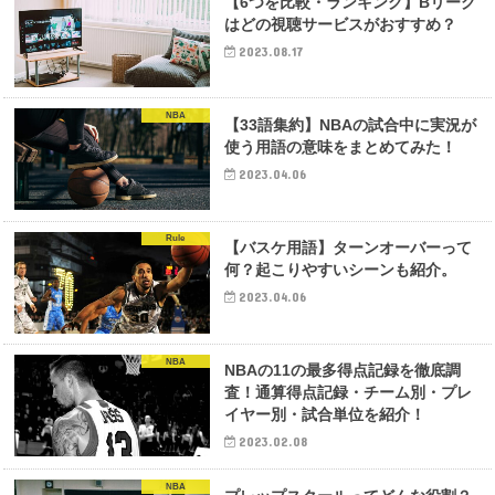
【6つを比較・ランキング】Bリーグ
はどの視聴サービスがおすすめ？
2023.08.17
NBA
【33語集約】NBAの試合中に実況が
使う用語の意味をまとめてみた！
2023.04.06
Rule
【バスケ用語】ターンオーバーって
何？起こりやすいシーンも紹介。
2023.04.06
NBA
NBAの11の最多得点記録を徹底調
査！通算得点記録・チーム別・プレ
イヤー別・試合単位を紹介！
2023.02.08
NBA