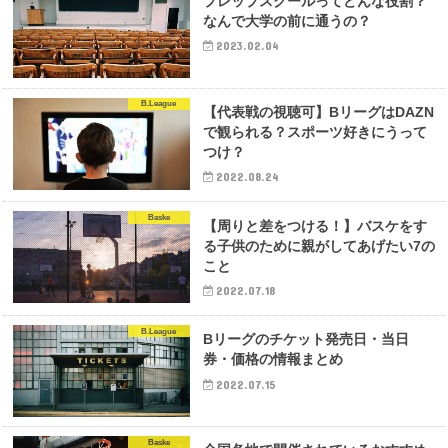
プレップスクールってどんな役割？
なんで大学の前に通うの？
2023.02.04
B.League
【代表戦の視聴可】BリーグはDAZN
で観られる？スポーツ好きにうって
つけ？
2022.08.24
Baske
【周りと差をつける！】バスケをす
る子供のために親がしてあげたい7の
こと
2022.07.18
B.League
Bリーグのチケット発売日・当日
券・価格の情報まとめ
2022.07.15
Baske