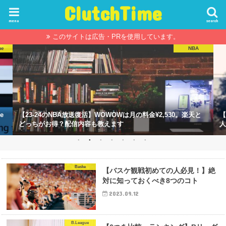
ClutchTime
menu
search
このサイトは広告・PRを使用しています。
ue
NBA
e
【23-24のNBA放送復活】WOWOWは月の料金¥2,530。楽天と
【
どっちがお得？配信内容も教えます
人
Baske
【バスケ観戦初めての人必見！】絶
対に知っておくべき8つのコト
2023.09.12
B.League