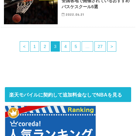
全国各地で開催されているおすすめ
バスケスクール5選
2022.06.21
<
1
2
3
4
5
…
27
>
楽天モバイルに契約して追加料金なしでNBAを見る