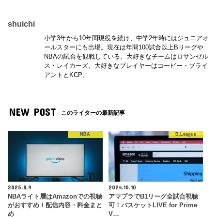
shuichi
小学3年から10年間現役を続け、中学2年時にはジュニアオ
ールスターにも出場。現在は年間100試合以上Bリーグや
NBAの試合を観戦している。大好きなチームはロサンゼル
ス・レイカーズ。大好きなプレイヤーはコービー・ブライ
アントとKCP。
NEW POST
このライターの最新記事
NBA
B.League
2025.8.9
2024.10.10
NBAライト層はAmazonでの視聴
アマプラでB1リーグ全試合視聴
がおすすめ！配信内容・料金まと
可！バスケットLIVE for Prime
め
V…