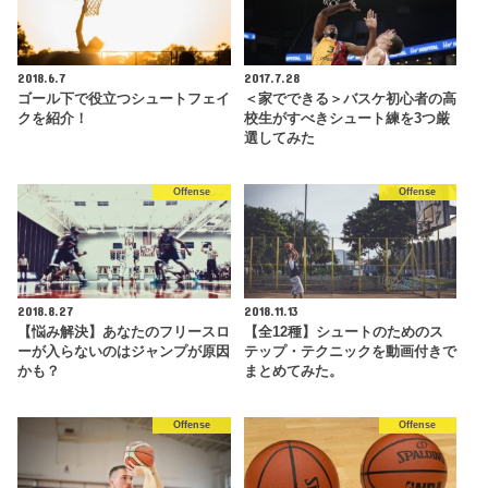
2018.6.7
2017.7.28
ゴール下で役立つシュートフェイ
＜家でできる＞バスケ初心者の高
クを紹介！
校生がすべきシュート練を3つ厳
選してみた
Offense
Offense
2018.8.27
2018.11.13
【悩み解決】あなたのフリースロ
【全12種】シュートのためのス
ーが入らないのはジャンプが原因
テップ・テクニックを動画付きで
かも？
まとめてみた。
Offense
Offense