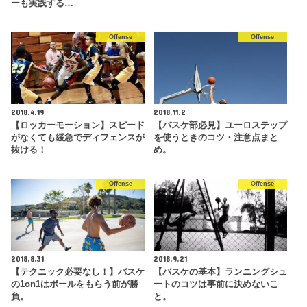
ーも実践する…
Offense
Offense
2018.4.19
2018.11.2
【ロッカーモーション】スピード
【バスケ部必見】ユーロステップ
がなくても緩急でディフェンスが
を使うときのコツ・注意点まと
抜ける！
め。
Offense
Offense
2018.8.31
2018.9.21
【テクニック必要なし！】バスケ
【バスケの基本】ランニングシュ
の1on1はボールをもらう前が勝
ートのコツは事前に決めないこ
負。
と。