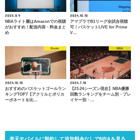
2025.8.9
2024.10.10
NBAライト層はAmazonでの視聴
アマプラでB1リーグ全試合視聴
がおすすめ！配信内容・料金まと
可！バスケットLIVE for Prime
め
V…
Baske
NBA
2024.10.10
2024.7.18
おすすめのバスケットゴールラン
【23-24シーズン現在】NBA優勝
キングTOP7【アクリルとポリカ
回数ランキングをチーム別・プレ
ーボネートを比…
イヤー別・…
楽天モバイルに契約して追加料金なしでNBAを見る