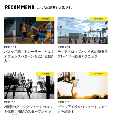
RECOMMEND
こちらの記事も人気です。
Offense
Offense
2019.1.19
2018.7.18
バスケ用語「トレーラー」とは？
ティアドロップという名の低身長
オフェンスパターンを広げる動き
プレイヤー必須テクニック
方！
Offense
Offense
2018.7.3
2018.6.7
2種類のクイックシュートのコツ
ゴール下で役立つシュートフェイ
を伝授！NBAのスタープレイヤ
クを紹介！