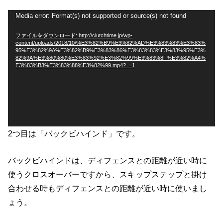
動
Media error: Format(s) not supported or source(s) not found
画
ファイルをダウンロード: http://clutchtime.jp/wp-
プ
content/uploads/2018/10/%E3%82%B9%E3%82%AD%E3%83%83%E3%83%
レ
95%E3%82%9A%E3%82%B9%E3%83%86%E3%83%83%E3%83%95%E3%
82%9A%E3%80%80%E3%83%92%E3%82%99%E3%83%8F%E3%82%A4%
ー
E3%83%B3%E3%83%88%E3%82%99.mp4?_=1
ヤ
ー
2つ目は「バックビハインド」です。
バックビハインドは、ディフェンスとの距離が近い時に
使うクロスオーバーですから、スキップステップと掛け
合わせる時もディフェンスとの距離が近い時に使いまし
ょう。