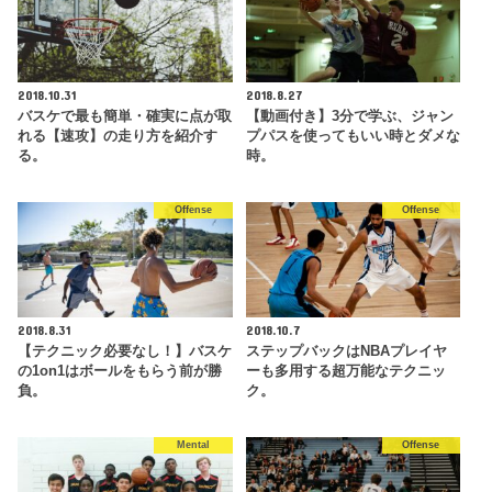
2018.10.31
2018.8.27
バスケで最も簡単・確実に点が取
【動画付き】3分で学ぶ、ジャン
れる【速攻】の走り方を紹介す
プパスを使ってもいい時とダメな
る。
時。
Offense
Offense
2018.8.31
2018.10.7
【テクニック必要なし！】バスケ
ステップバックはNBAプレイヤ
の1on1はボールをもらう前が勝
ーも多用する超万能なテクニッ
負。
ク。
Mental
Offense