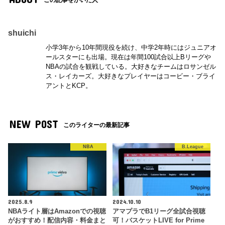
shuichi
小学3年から10年間現役を続け、中学2年時にはジュニアオ
ールスターにも出場。現在は年間100試合以上Bリーグや
NBAの試合を観戦している。大好きなチームはロサンゼル
ス・レイカーズ。大好きなプレイヤーはコービー・ブライ
アントとKCP。
NEW POST
このライターの最新記事
NBA
B.League
2025.8.9
2024.10.10
NBAライト層はAmazonでの視聴
アマプラでB1リーグ全試合視聴
がおすすめ！配信内容・料金まと
可！バスケットLIVE for Prime