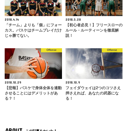
2018.4.14
2018.5.28
「チーム」よりも「個」にフォー
【初心者必見！】フリースローの
カス。バスケはチームプレイだけ
ルール・ルーティーンを徹底解
じゃ勝てない。
説！
Offense
Offense
2018.10.29
2018.10.9
【悲報】バスケで身体全体を連動
フェイダウェイは2つのコツさえ
させることにはデメリットがあ
押さえれば、あなたの武器にな
る？！
る！
ABOUT
この記事をかいた人