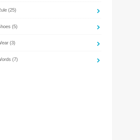
Rule
(25)
Shoes
(5)
Wear
(3)
Words
(7)