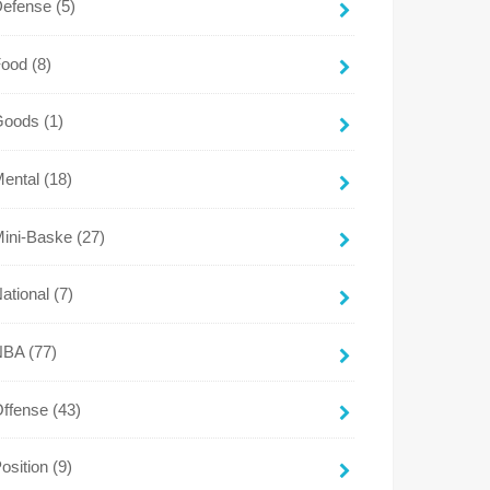
Defense
(5)
Food
(8)
Goods
(1)
Mental
(18)
Mini-Baske
(27)
ational
(7)
NBA
(77)
Offense
(43)
osition
(9)