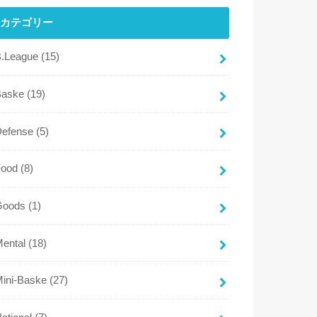
カテゴリー
B.League
(15)
Baske
(19)
Defense
(5)
Food
(8)
Goods
(1)
Mental
(18)
Mini-Baske
(27)