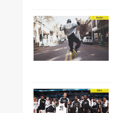
Baske
NBA