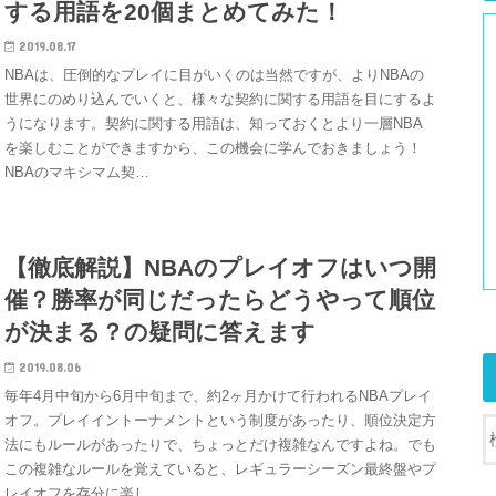
する用語を20個まとめてみた！
2019.08.17
NBAは、圧倒的なプレイに目がいくのは当然ですが、よりNBAの
世界にのめり込んでいくと、様々な契約に関する用語を目にするよ
うになります。契約に関する用語は、知っておくとより一層NBA
を楽しむことができますから、この機会に学んでおきましょう！
NBAのマキシマム契…
【徹底解説】NBAのプレイオフはいつ開
催？勝率が同じだったらどうやって順位
が決まる？の疑問に答えます
2019.08.06
毎年4月中旬から6月中旬まで、約2ヶ月かけて行われるNBAプレイ
オフ。プレイイントーナメントという制度があったり、順位決定方
法にもルールがあったりで、ちょっとだけ複雑なんですよね。でも
この複雑なルールを覚えていると、レギュラーシーズン最終盤やプ
レイオフを存分に楽し…