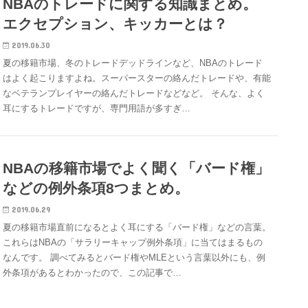
NBAのトレードに関する知識まとめ。
エクセプション、キッカーとは？
2019.06.30
夏の移籍市場、冬のトレードデッドラインなど、NBAのトレード
はよく起こりますよね。スーパースターの絡んだトレードや、有能
なベテランプレイヤーの絡んだトレードなどなど。 そんな、よく
耳にするトレードですが、専門用語が多すぎ…
NBAの移籍市場でよく聞く「バード権」
などの例外条項8つまとめ。
2019.06.29
夏の移籍市場直前になるとよく耳にする「バード権」などの言葉。
これらはNBAの「サラリーキャップ例外条項」に当てはまるもの
なんです。 調べてみるとバード権やMLEという言葉以外にも、例
外条項があるとわかったので、この記事で…